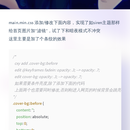
main.min.css 添加/修改下面内容，实现了如siren主题那样
给首页图片加“滤镜”，试了下和暗夜模式不冲突
这里主要是加了个条纹的效果
/*

  cxy add .cover-bg::before

  edit @keyframes fadein: opacity: .3; --> opacity: .7;

  edit cover-bg: opacity: .3; --> opacity: .7; 

  如果需要条件亮度,除了添加下面的代码

  上面两个也需要同时修改,否则刚进入网页的时候背景会跳亮

*/
.cover-bg
::before
 {

content
: 
''
;

position
: absolute;

top
: 
0
;
