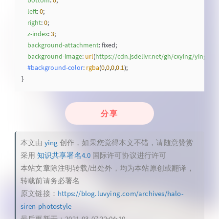
bottom
: 
0
;

left
: 
0
;

right
: 
0
;

z-index
: 
3
;

background-attachment
: fixed;

background-image
: 
url
(
https://cdn.jsdelivr.net/gh/cxying/ying-bl
#background-color
: 
rgba
(
0
,
0
,
0
,
0.1
);

分享
本文由
ying
创作，如果您觉得本文不错，请随意赞赏
采用
知识共享署名4.0
国际许可协议进行许可
本站文章除注明转载/出处外，均为本站原创或翻译，
转载前请务必署名
原文链接：
https://blog.luvying.com/archives/halo-
siren-photostyle
最后更新于：2021-03-07 22:04:10