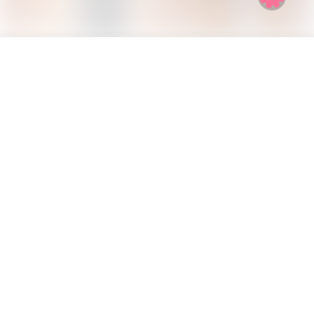
COPYRIGHT © 2026
⎛⎝YING⎠⎞
POWERED BY
HALO
• THEME BY
SUBTLE GALAXY
• REFERENCE
FROM
寒山
本站
运行：
2004天19小时22分6秒
艰难地
粤ICP备20027164号
|
|
萌ICP备20222264号
Back
to