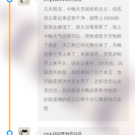
几天雨后，今晚天空虽然有点云，但高
层云看起来还算干净，就带上10X50的
双筒去楼顶了。很久没看星星了，加上
今晚天气还算可以，突然感觉天空热闹
了很多。大三角已经完整出来了，天蝎
也整个升上来了，木星很亮，月亮才刚
升上来不久，还在云雾中，10°左右。比
较意外的是，居然看到了几个木卫，也
可能是因为木星太亮了，之前没怎么去
关注过。总的来说今晚还算有些收获~
比较遗憾的是忘记带个小三脚架拍几张
照
ying
2020年06月01日