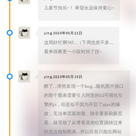
儿童节快乐~！ 希望永远保持童心~
ying
2020年05月21日
这周好忙啊TAT...（下周也差不多...
看来得断更一小段时间了捏~
ying
2020年05月15日
醉了...突然发现一个bug...随机图片接口
的那个图表需要引入阿里的G2可视化引
擎的js，但是似乎因为开启了pjax的缘
故，无法单页面加载，除非重新刷新页
面，就导致了从博客其他位置跳转过来
的无法绘制图表...所以目前只能在网站