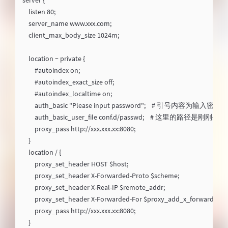
server {

    listen 80;

    server_name www.xxx.com;

    client_max_body_size 1024m;

    location ~ private {

        #autoindex on;

        #autoindex_exact_size off;

        #autoindex_localtime on;

        auth_basic "Please input password";    # 引号内容
        auth_basic_user_file conf.d/passwd;    # 这里的路
        proxy_pass http://xxx.xxx.xx:8080;

    }

    location / {

        proxy_set_header HOST $host;

        proxy_set_header X-Forwarded-Proto $scheme;

        proxy_set_header X-Real-IP $remote_addr;

        proxy_set_header X-Forwarded-For $proxy_add_x_forwarded_fo
        proxy_pass http://xxx.xxx.xx:8080;
