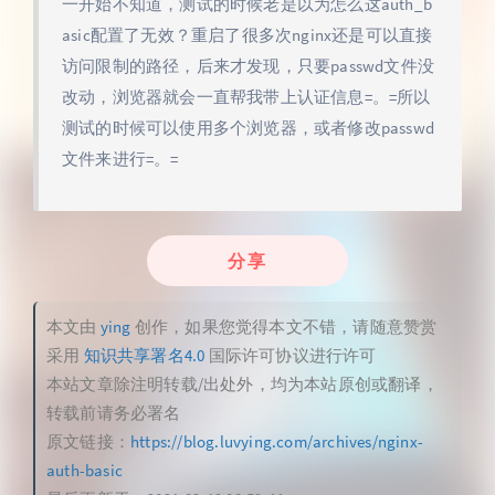
一开始不知道，测试的时候老是以为怎么这auth_b
asic配置了无效？重启了很多次nginx还是可以直接
访问限制的路径，后来才发现，只要passwd文件没
改动，浏览器就会一直帮我带上认证信息=。=所以
测试的时候可以使用多个浏览器，或者修改passwd
文件来进行=。=
分享
本文由
ying
创作，如果您觉得本文不错，请随意赞赏
采用
知识共享署名4.0
国际许可协议进行许可
本站文章除注明转载/出处外，均为本站原创或翻译，
转载前请务必署名
原文链接：
https://blog.luvying.com/archives/nginx-
auth-basic